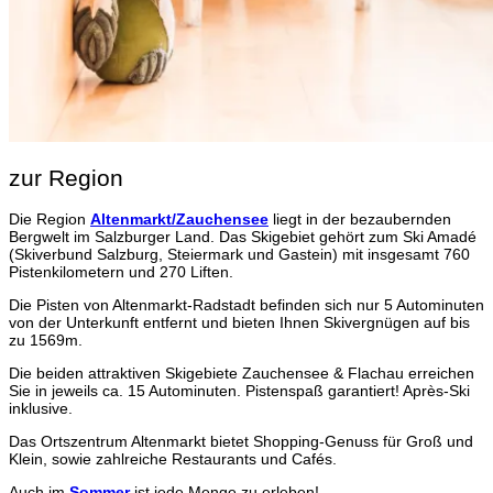
zur Region
Die Region
Altenmarkt/Zauchensee
liegt in der bezaubernden
Bergwelt im Salzburger Land. Das Skigebiet gehört zum Ski Amadé
(Skiverbund Salzburg, Steiermark und Gastein) mit insgesamt 760
Pistenkilometern und 270 Liften.
Die Pisten von Altenmarkt-Radstadt befinden sich nur 5 Autominuten
von der Unterkunft entfernt und bieten Ihnen Skivergnügen auf bis
zu 1569m.
Die beiden attraktiven Skigebiete Zauchensee & Flachau erreichen
Sie in jeweils ca. 15 Autominuten. Pistenspaß garantiert! Après-Ski
inklusive.
Das Ortszentrum Altenmarkt bietet Shopping-Genuss für Groß und
Klein, sowie zahlreiche Restaurants und Cafés.
Auch im
Sommer
ist jede Menge zu erleben!